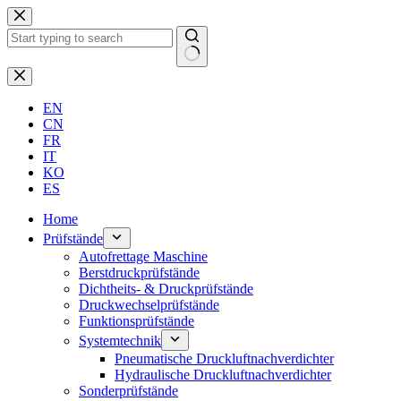
Zum
Inhalt
springen
Keine
Ergebnisse
EN
CN
FR
IT
KO
ES
Home
Prüfstände
Autofrettage Maschine
Berstdruckprüfstände
Dichtheits- & Druckprüfstände
Druckwechselprüfstände
Funktionsprüfstände
Systemtechnik
Pneumatische Druckluftnachverdichter
Hydraulische Druckluftnachverdichter
Sonderprüfstände