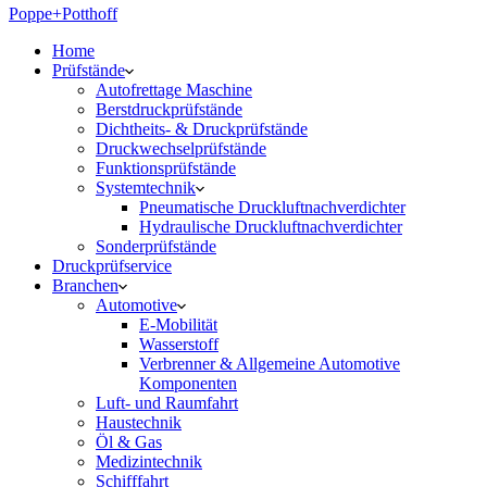
Poppe+Potthoff
Home
Prüfstände
Autofrettage Maschine
Berstdruckprüfstände
Dichtheits- & Druckprüfstände
Druckwechselprüfstände
Funktionsprüfstände
Systemtechnik
Pneumatische Druckluftnachverdichter
Hydraulische Druckluftnachverdichter
Sonderprüfstände
Druckprüfservice
Branchen
Automotive
E-Mobilität
Wasserstoff
Verbrenner & Allgemeine Automotive
Komponenten
Luft- und Raumfahrt
Haustechnik
Öl & Gas
Medizintechnik
Schifffahrt