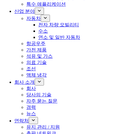
특수 애플리케이션
산업 분야
자동차
전자 차량 모빌리티
수소
연소 및 일반 자동차
항공우주
가전 제품
석유 및 가스
의료 기술
조선
액체 냉각
회사 소개
회사
당사의 기술
자주 묻는 질문
경력
뉴스
연락처
유지 관리 / 지원
총판 네트워크