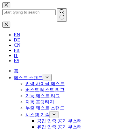
본
문
으
로
결
건
과
EN
너
없
DE
뛰
음
CN
기
FR
IT
ES
홈
테스트 스탠드
압력 사이클 테스트
버스트 테스트 리그
기능 테스트 리그
자동 프렛티지
누출 테스트 스탠드
시스템 기술
공압 압축 공기 부스터
유압 압축 공기 부스터