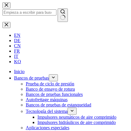
Saltar
al
contenido
Sin
resultados
EN
DE
CN
FR
IT
KO
Inicio
Bancos de pruebas
Prueba de ciclo de presión
Banco de ensayo de rotura
Bancos de pruebas funcionales
Autofrettage máquinas
Bancos de pruebas de estanqueidad
Tecnología del sistema
Impulsores neumáticos de aire comprimido
Impulsores hidráulicos de aire comprimido
Aplicaciones especiales