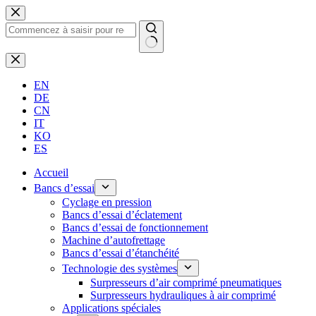
Passer
au
contenu
Aucun
résultat
EN
DE
CN
IT
KO
ES
Accueil
Bancs d’essai
Cyclage en pression
Bancs d’essai d’éclatement
Bancs d’essai de fonctionnement
Machine d’autofrettage
Bancs d’essai d’étanchéité
Technologie des systèmes
Surpresseurs d’air comprimé pneumatiques
Surpresseurs hydrauliques à air comprimé
Applications spéciales