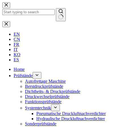
Zum
Inhalt
springen
Keine
Ergebnisse
EN
CN
FR
IT
KO
ES
Home
Prüfstände
Autofrettage Maschine
Berstdruckprüfstände
Dichtheits- & Druckprüfstände
Druckwechselprüfstände
Funktionsprüfstände
Systemtechnik
Pneumatische Druckluftnachverdichter
Hydraulische Druckluftnachverdichter
Sonderprüfstände