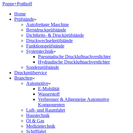
Poppe+Potthoff
Home
Prüfstände
Autofrettage Maschine
Berstdruckprüfstände
Dichtheits- & Druckprüfstände
Druckwechselprüfstände
Funktionsprüfstände
Systemtechnik
Pneumatische Druckluftnachverdichter
Hydraulische Druckluftnachverdichter
Sonderprüfstände
Druckprüfservice
Branchen
Automotive
E-Mobilität
Wasserstoff
Verbrenner & Allgemeine Automotive
Komponenten
Luft- und Raumfahrt
Haustechnik
Öl & Gas
Medizintechnik
Schifffahrt