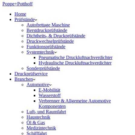
Poppe+Potthoff
Home
Prüfstände
Autofrettage Maschine
Berstdruckprüfstände
Dichtheits- & Druckprüfstände
Druckwechselprüfstände
Funktionsprüfstände
Systemtechnik
Pneumatische Druckluftnachverdichter
Hydraulische Druckluftnachverdichter
Sonderprüfstände
Druckprüfservice
Branchen
Automotive
E-Mobilität
Wasserstoff
Verbrenner & Allgemeine Automotive
Komponenten
Luft- und Raumfahrt
Haustechnik
Öl & Gas
Medizintechnik
Schifffahrt