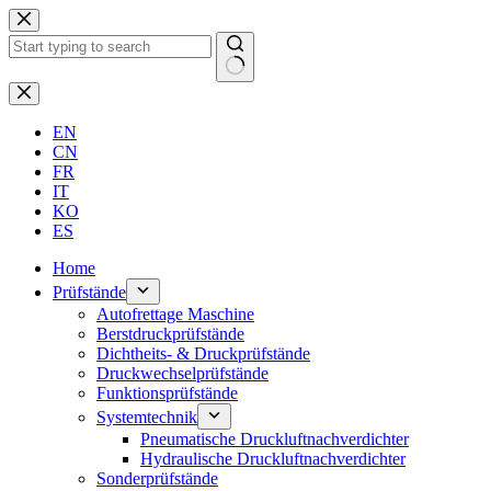
Zum
Inhalt
springen
Keine
Ergebnisse
EN
CN
FR
IT
KO
ES
Home
Prüfstände
Autofrettage Maschine
Berstdruckprüfstände
Dichtheits- & Druckprüfstände
Druckwechselprüfstände
Funktionsprüfstände
Systemtechnik
Pneumatische Druckluftnachverdichter
Hydraulische Druckluftnachverdichter
Sonderprüfstände