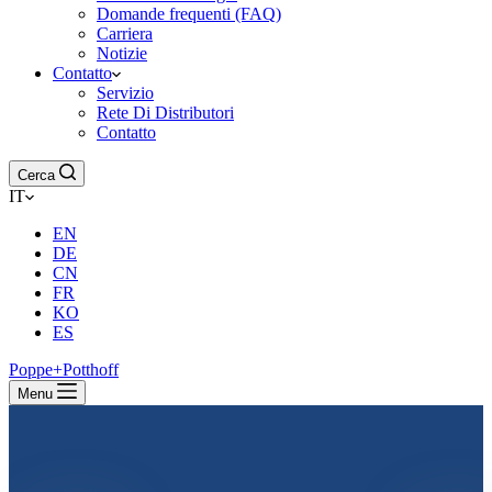
Domande frequenti (FAQ)
Carriera
Notizie
Contatto
Servizio
Rete Di Distributori
Contatto
Cerca
IT
EN
DE
CN
FR
KO
ES
Poppe+Potthoff
Menu