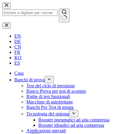
Salta
al
contenuto
Nessun
risultato
EN
DE
CN
FR
KO
ES
Casa
Banchi di prova
Test del ciclo di pressione
Banco Prova per test di scoppio
Righe di test funzionali
Macchine di autofrettage
Banchi Per Test di tenuta
Tecnologia del sistema
Booster pneumatici ad aria compressa
Booster idraulici ad aria compressa
Applicazioni speciali